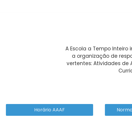
Avançar
para
o
conteúdo
A Escola a Tempo Inteiro 
a organização de respo
vertentes: Atividades de A
Curri
Horário AAAF
Norma