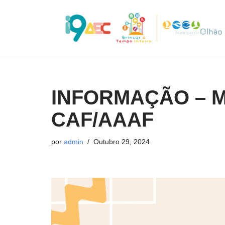
Avançar
para
o
conteúdo
INFORMAÇÃO – 
CAF/AAAF
por
admin
Outubro 29, 2024