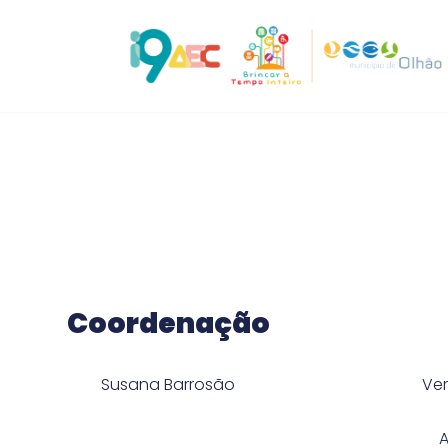
Avançar
para
o
conteúdo
Coordenação
Susana Barrosão
Ve
A